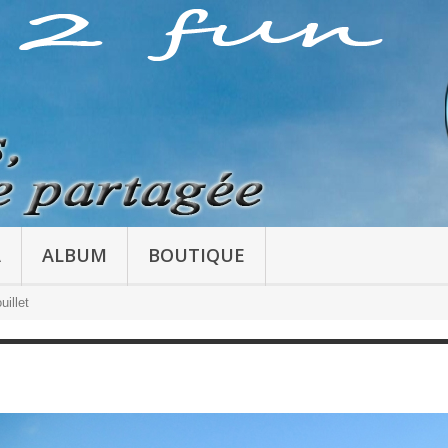
A
ALBUM
BOUTIQUE
illet
Rando à St Martin de F